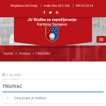
Besplatna info linija
svaki dan od 0-24h
080 02 24 34
MENU
Home
>
Poslovi
>
TRGOVAC
3. jun 2026.
TRGOVAC
Ovaj popis je istekao.