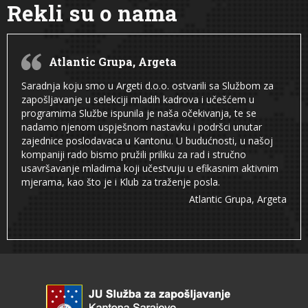
Rekli su o nama
Atlantic Grupa, Argeta
Saradnja koju smo u Argeti d.o.o. ostvarili sa Službom za
zapošljavanje u selekciji mladih kadrova i učešćem u
programima Službe ispunila je naša očekivanja, te se
nadamo njenom uspješnom nastavku i podršci unutar
zajednice poslodavaca u Kantonu. U budućnosti, u našoj
kompaniji rado bismo pružili priliku za rad i stručno
usavršavanje mladima koji učestvuju u efikasnim aktivnim
mjerama, kao što je i Klub za traženje posla.
Atlantic Grupa, Argeta