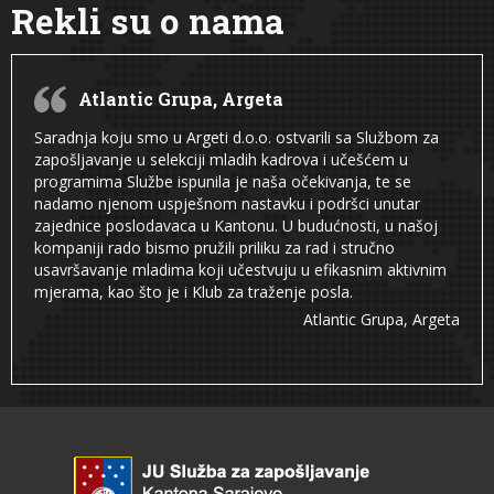
Rekli su o nama
Atlantic Grupa, Argeta
Saradnja koju smo u Argeti d.o.o. ostvarili sa Službom za
zapošljavanje u selekciji mladih kadrova i učešćem u
programima Službe ispunila je naša očekivanja, te se
nadamo njenom uspješnom nastavku i podršci unutar
zajednice poslodavaca u Kantonu. U budućnosti, u našoj
kompaniji rado bismo pružili priliku za rad i stručno
usavršavanje mladima koji učestvuju u efikasnim aktivnim
mjerama, kao što je i Klub za traženje posla.
Atlantic Grupa, Argeta