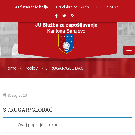
Besplatna info linija
svaki dan od 0-24h
080 02 24 34
MENU
Home
>
Poslovi
>
STRUGAR/GLODAČ
3. sep 2025.
STRUGAR/GLODAČ
Ovaj popis je istekao.