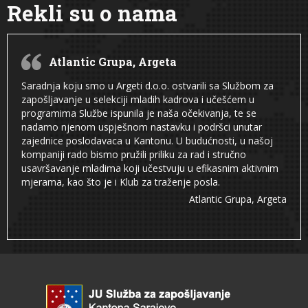
Rekli su o nama
Atlantic Grupa, Argeta
Saradnja koju smo u Argeti d.o.o. ostvarili sa Službom za
zapošljavanje u selekciji mladih kadrova i učešćem u
programima Službe ispunila je naša očekivanja, te se
nadamo njenom uspješnom nastavku i podršci unutar
zajednice poslodavaca u Kantonu. U budućnosti, u našoj
kompaniji rado bismo pružili priliku za rad i stručno
usavršavanje mladima koji učestvuju u efikasnim aktivnim
mjerama, kao što je i Klub za traženje posla.
Atlantic Grupa, Argeta