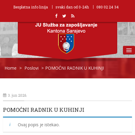
Besplatna info linija
svaki dan od 0-24h
080 02 24 34
MENU
Home
>
Poslovi
>
POMOĆNI RADNIK U KUHINJI
3. jun 2026.
POMOĆNI RADNIK U KUHINJI
Ovaj popis je istekao.