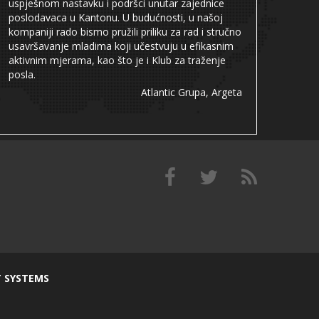
uspješnom nastavku i podršci unutar zajednice
poslodavaca u Kantonu. U budućnosti, u našoj
kompaniji rado bismo pružili priliku za rad i stručno
usavršavanje mladima koji učestvuju u efikasnim
aktivnim mjerama, kao što je i Klub za traženje
posla.
Atlantic Grupa, Argeta
T SYSTEMS