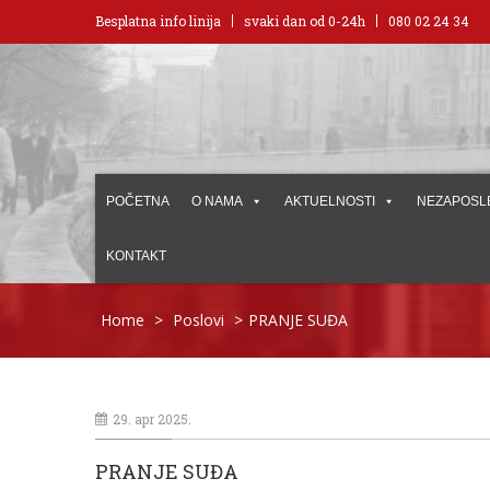
Besplatna info linija
svaki dan od 0-24h
080 02 24 34
POČETNA
O NAMA
AKTUELNOSTI
NEZAPOSL
KONTAKT
Home
>
Poslovi
>
PRANJE SUĐA
29. apr 2025.
PRANJE SUĐA