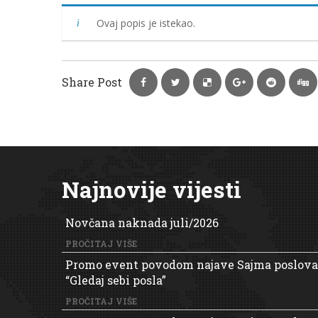
Ovaj popis je istekao.
Share Post
Najnovije vijesti
Novčana naknada juli/2026
PROČITAJ VIŠE
Promo event povodom najave Sajma poslova
“Gledaj sebi posla”
PROČITAJ VIŠE