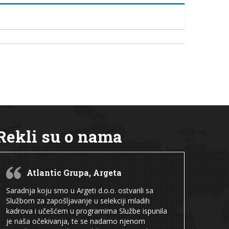
Rekli su o nama
Atlantic Grupa, Argeta
Saradnja koju smo u Argeti d.o.o. ostvarili sa
Službom za zapošljavanje u selekciji mladih
kadrova i učešćem u programima Službe ispunila
je naša očekivanja, te se nadamo njenom