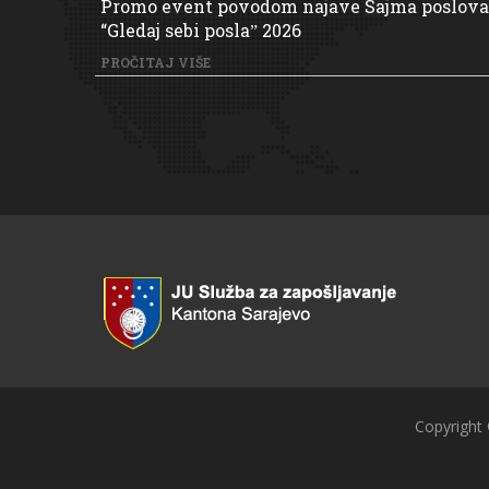
Promo event povodom najave Sajma poslova
“Gledaj sebi poslaˮ 2026
PROČITAJ VIŠE
Copyright