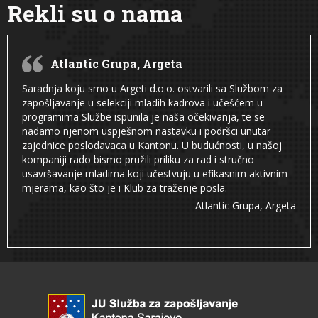
Rekli su o nama
Atlantic Grupa, Argeta
Saradnja koju smo u Argeti d.o.o. ostvarili sa Službom za
zapošljavanje u selekciji mladih kadrova i učešćem u
programima Službe ispunila je naša očekivanja, te se
nadamo njenom uspješnom nastavku i podršci unutar
zajednice poslodavaca u Kantonu. U budućnosti, u našoj
kompaniji rado bismo pružili priliku za rad i stručno
usavršavanje mladima koji učestvuju u efikasnim aktivnim
mjerama, kao što je i Klub za traženje posla.
Atlantic Grupa, Argeta