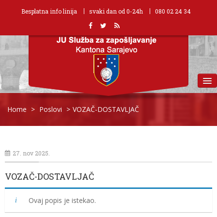
Besplatna info linija
svaki dan od 0-24h
080 02 24 34
MENU
Home
>
Poslovi
>
VOZAČ-DOSTAVLJAČ
27. nov 2025.
VOZAČ-DOSTAVLJAČ
Ovaj popis je istekao.