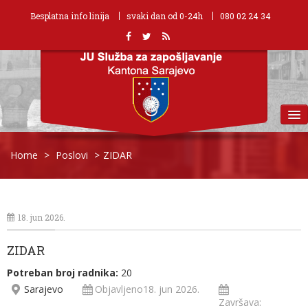
Besplatna info linija
svaki dan od 0-24h
080 02 24 34
MENU
Home
>
Poslovi
>
ZIDAR
18. jun 2026.
ZIDAR
Potreban broj radnika:
20
Sarajevo
Objavljeno18. jun 2026.
Završava: