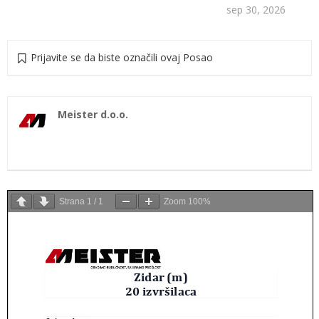
sep 30, 2026
Prijavite se da biste označili ovaj Posao
Meister d.o.o.
Strana
1
/
1
Zoom
100%