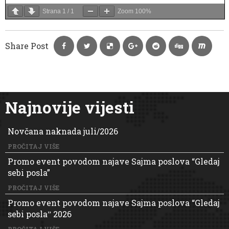
Strana
1
/
1
Zoom
100%
Share Post
Najnovije vijesti
Novčana naknada juli/2026
PROČITAJ VIŠE
Promo event povodom najave Sajma poslova “Gledaj
sebi posla”
PROČITAJ VIŠE
Promo event povodom najave Sajma poslova “Gledaj
sebi poslaˮ 2026