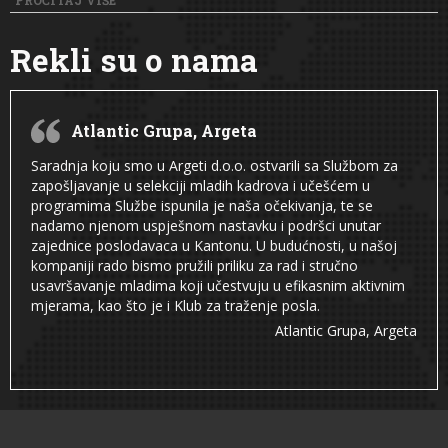
PROČITAJ VIŠE
Rekli su o nama
Atlantic Grupa, Argeta
Saradnja koju smo u Argeti d.o.o. ostvarili sa Službom za
zapošljavanje u selekciji mladih kadrova i učešćem u
programima Službe ispunila je naša očekivanja, te se
nadamo njenom uspješnom nastavku i podršci unutar
zajednice poslodavaca u Kantonu. U budućnosti, u našoj
kompaniji rado bismo pružili priliku za rad i stručno
usavršavanje mladima koji učestvuju u efikasnim aktivnim
mjerama, kao što je i Klub za traženje posla.
Atlantic Grupa, Argeta