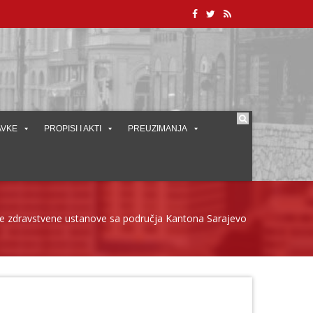
AVKE
PROPISI I AKTI
PREUZIMANJA
vne zdravstvene ustanove sa područja Kantona Sarajevo