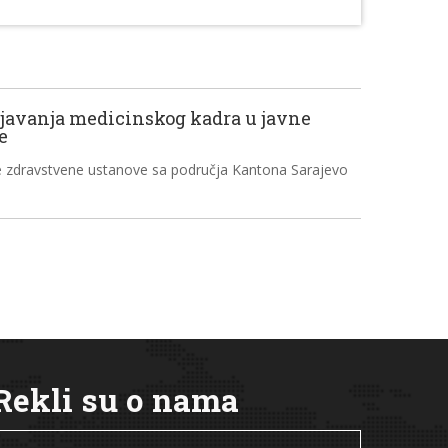
šljavanja medicinskog kadra u javne
e
vne zdravstvene ustanove sa područja Kantona Sarajevo
Rekli su o nama