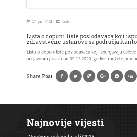
27. jan 2021.
Liste
Lista o dopuni liste poslodavaca koji i
zdravstvene ustanove sa područja Kanto
Listu o dopuni liste poslodavaca koji ispunjavaju usl
po Javnom pozivu od 09.12.2020. godine možete prona
Share Post
Najnovije vijesti
Novčana naknada juli/2026