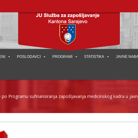
ENI
POSLODAVCI
PROGRAMI
STATISTIKA
JAVNE NAB
ove po Programu sufinansiranja zapošljavanja medicinskog kadra u ja