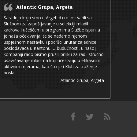
Atlantic Grupa, Argeta
Saradnja koju smo u Argeti d.o.o. ostvarili sa
Službom za zapošljavanje u selekciji mladih
kadrova i učešćem u programima Službe ispunila
je naša očekivanja, te se nadamo njenom
uspješnom nastavku i podršci unutar zajednice
poslodavaca u Kantonu. U budućnosti, u našoj
kompaniji rado bismo pružili priliku za rad i stručno
usavršavanje mladima koji učestvuju u efikasnim
aktivnim mjerama, kao što je i Klub za traženje
posla.
Atlantic Grupa, Argeta