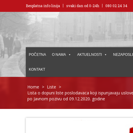
Besplatna info linija
svaki dan od 0-24h
080 02 24 34
POČETNA
O NAMA
AKTUELNOSTI
NEZAPOSL
KONTAKT
Home
>
Liste
>
Lista o dopuni liste poslodavaca koji ispunjavaju usl
po Javnom pozivu od 09.12.2020. godine