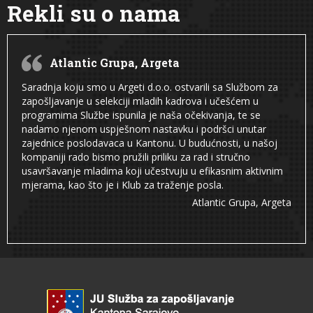
Rekli su o nama
Atlantic Grupa, Argeta
Saradnja koju smo u Argeti d.o.o. ostvarili sa Službom za
zapošljavanje u selekciji mladih kadrova i učešćem u
programima Službe ispunila je naša očekivanja, te se
nadamo njenom uspješnom nastavku i podršci unutar
zajednice poslodavaca u Kantonu. U budućnosti, u našoj
kompaniji rado bismo pružili priliku za rad i stručno
usavršavanje mladima koji učestvuju u efikasnim aktivnim
mjerama, kao što je i Klub za traženje posla.
Atlantic Grupa, Argeta