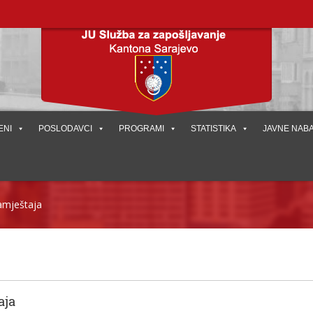
ENI
POSLODAVCI
PROGRAMI
STATISTIKA
JAVNE NAB
amještaja
aja