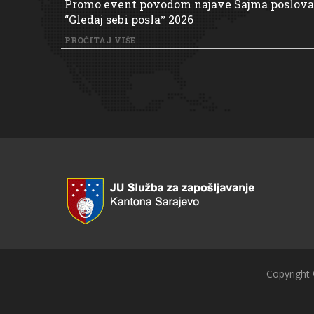
Promo event povodom najave Sajma poslova
“Gledaj sebi poslaˮ 2026
PROČITAJ VIŠE
Copyright