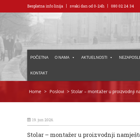
Besplatna info linija
svaki dan od 0-24h
080 02 24 34
POČETNA
O NAMA
AKTUELNOSTI
NEZAPOSL
KONTAKT
Home
>
Poslovi
>
Stolar – montažer u proizvodnji n
19. jun 2026.
Stolar – montažer u proizvodnji namješt