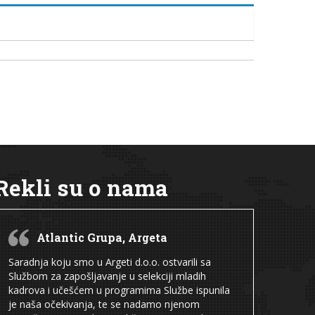
Rekli su o nama
Atlantic Grupa, Argeta
Saradnja koju smo u Argeti d.o.o. ostvarili sa
Službom za zapošljavanje u selekciji mladih
kadrova i učešćem u programima Službe ispunila
je naša očekivanja, te se nadamo njenom