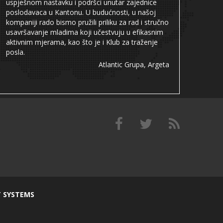
uspješnom nastavku i podršci unutar zajednice
poslodavaca u Kantonu. U budućnosti, u našoj
kompaniji rado bismo pružili priliku za rad i stručno
usavršavanje mladima koji učestvuju u efikasnim
aktivnim mjerama, kao što je i Klub za traženje
posla.
Atlantic Grupa, Argeta
T SYSTEMS