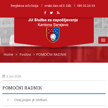
Besplatna info linija
svaki dan od 0-24h
080 02 24 34
MENU
Home
>
Poslovi
>
POMOĆNI RADNIK
2. jun 2026.
POMOĆNI RADNIK
Ovaj popis je istekao.