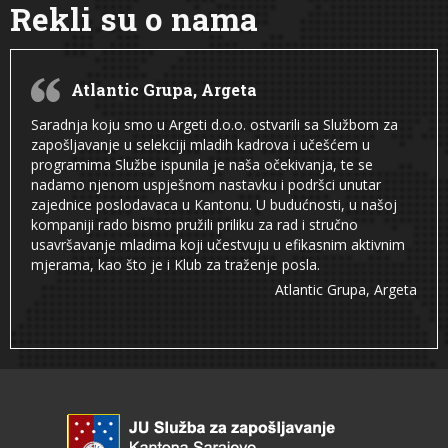
Rekli su o nama
Atlantic Grupa, Argeta
Saradnja koju smo u Argeti d.o.o. ostvarili sa Službom za
zapošljavanje u selekciji mladih kadrova i učešćem u
programima Službe ispunila je naša očekivanja, te se
nadamo njenom uspješnom nastavku i podršci unutar
zajednice poslodavaca u Kantonu. U budućnosti, u našoj
kompaniji rado bismo pružili priliku za rad i stručno
usavršavanje mladima koji učestvuju u efikasnim aktivnim
mjerama, kao što je i Klub za traženje posla.
Atlantic Grupa, Argeta