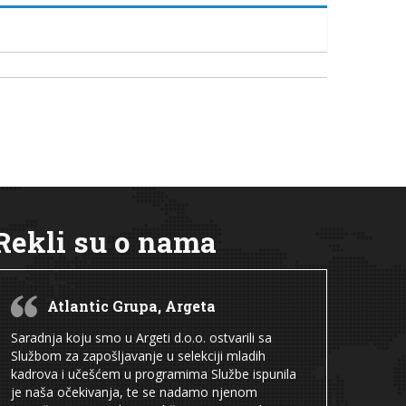
Rekli su o nama
Atlantic Grupa, Argeta
Saradnja koju smo u Argeti d.o.o. ostvarili sa
Službom za zapošljavanje u selekciji mladih
kadrova i učešćem u programima Službe ispunila
je naša očekivanja, te se nadamo njenom