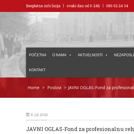
Besplatna info linija
svaki dan od 0-24h
080 02 24 34
POČETNA
O NAMA
AKTUELNOSTI
NEZAPOSL
KONTAKT
Home
>
Poslovi
>
JAVNI OGLAS-Fond za profesionalnu
8. jul 2026.
JAVNI OGLAS-Fond za profesionalnu rehab