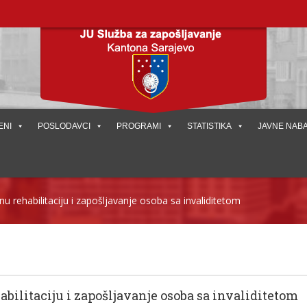
ENI
POSLODAVCI
PROGRAMI
STATISTIKA
JAVNE NAB
 rehabilitaciju i zapošljavanje osoba sa invaliditetom
ilitaciju i zapošljavanje osoba sa invaliditetom