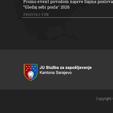
Promo event povodom najave Sajma poslova
“Gledaj sebi poslaˮ 2026
PROČITAJ VIŠE
Copyright