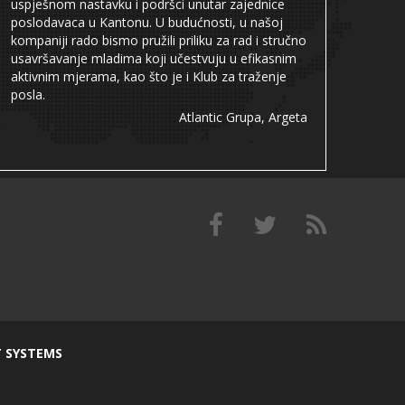
uspješnom nastavku i podršci unutar zajednice
poslodavaca u Kantonu. U budućnosti, u našoj
kompaniji rado bismo pružili priliku za rad i stručno
usavršavanje mladima koji učestvuju u efikasnim
aktivnim mjerama, kao što je i Klub za traženje
posla.
Atlantic Grupa, Argeta
T SYSTEMS