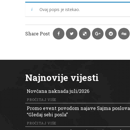
Ovaj popis je istekao.
Share Post
Najnovije vijesti
Novčana naknada juli/2026
PROČITAJ VIŠE
Promo event povodom najave Sajma poslova
“Gledaj sebi posla”
PROČITAJ VIŠE