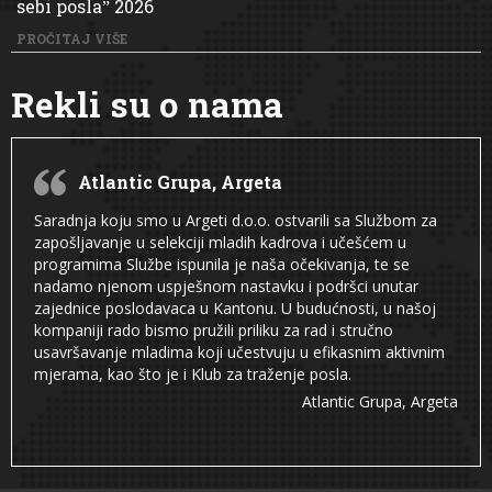
sebi poslaˮ 2026
PROČITAJ VIŠE
Rekli su o nama
Atlantic Grupa, Argeta
Saradnja koju smo u Argeti d.o.o. ostvarili sa Službom za
zapošljavanje u selekciji mladih kadrova i učešćem u
programima Službe ispunila je naša očekivanja, te se
nadamo njenom uspješnom nastavku i podršci unutar
zajednice poslodavaca u Kantonu. U budućnosti, u našoj
kompaniji rado bismo pružili priliku za rad i stručno
usavršavanje mladima koji učestvuju u efikasnim aktivnim
mjerama, kao što je i Klub za traženje posla.
Atlantic Grupa, Argeta