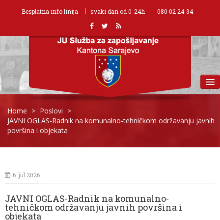
Besplatna info linija
svaki dan od 0-24h
080 02 24 34
MENU
Home
>
Poslovi
>
JAVNI OGLAS-Radnik na komunalno-tehničkom održavanju javnih
površina i objekata
6. jul 2026.
JAVNI OGLAS-Radnik na komunalno-
tehničkom održavanju javnih površina i
objekata