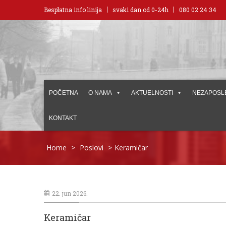
Besplatna info linija
svaki dan od 0-24h
080 02 24 34
POČETNA
O NAMA
AKTUELNOSTI
NEZAPOSL
KONTAKT
Home
>
Poslovi
>
Keramičar
22. jun 2026.
Keramičar