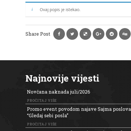
Ovaj popis je istekao.
Share Post
Najnovije vijesti
Novčana naknada juli/2026
PROČITAJ VIŠE
Promo event povodom najave Sajma poslova
“Gledaj sebi posla”
PROČITAJ VIŠE