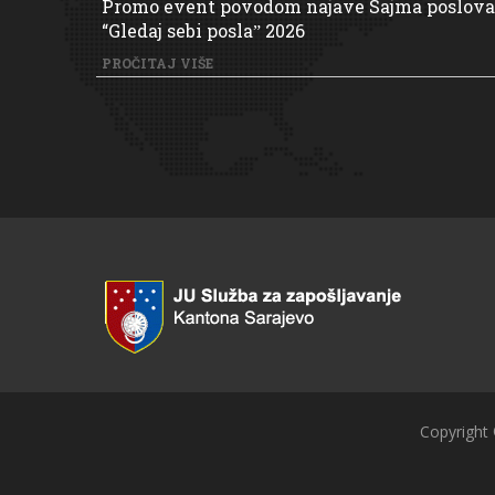
Promo event povodom najave Sajma poslova
“Gledaj sebi poslaˮ 2026
PROČITAJ VIŠE
Copyright