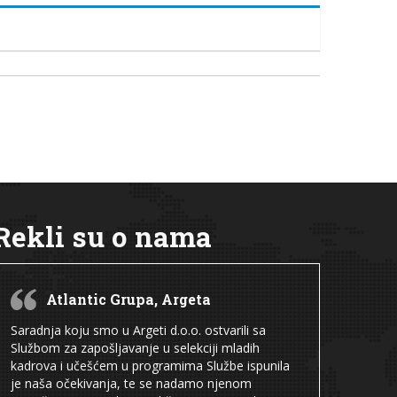
Rekli su o nama
Atlantic Grupa, Argeta
Saradnja koju smo u Argeti d.o.o. ostvarili sa
Službom za zapošljavanje u selekciji mladih
kadrova i učešćem u programima Službe ispunila
je naša očekivanja, te se nadamo njenom