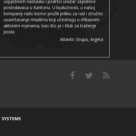
uspješnom nastavku i podršci unutar zajednice
poslodavaca u Kantonu. U budućnosti, u našoj
kompaniji rado bismo pružili priliku za rad i stručno
usavršavanje mladima koji učestvuju u efikasnim
aktivnim mjerama, kao što je i Klub za traženje
posla.
Atlantic Grupa, Argeta
T SYSTEMS