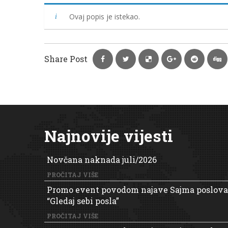
Ovaj popis je istekao.
Share Post
Najnovije vijesti
Novčana naknada juli/2026
PROČITAJ VIŠE
Promo event povodom najave Sajma poslova
“Gledaj sebi posla”
PROČITAJ VIŠE