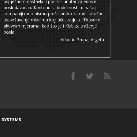
uspješnom nastavku i podršci unutar zajednice
poslodavaca u Kantonu. U budućnosti, u našoj
kompaniji rado bismo pružili priliku za rad i stručno
usavršavanje mladima koji učestvuju u efikasnim
aktivnim mjerama, kao što je i Klub za traženje
posla.
Atlantic Grupa, Argeta
T SYSTEMS