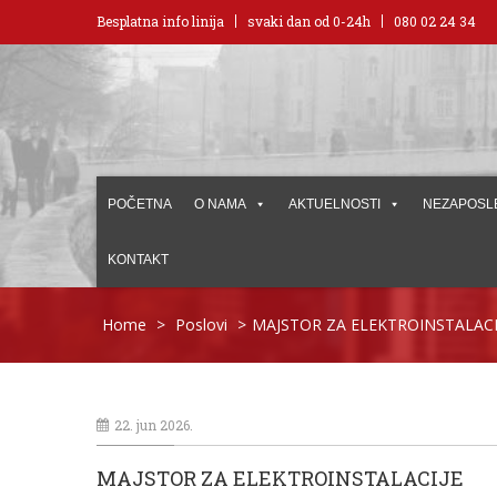
Besplatna info linija
svaki dan od 0-24h
080 02 24 34
POČETNA
O NAMA
AKTUELNOSTI
NEZAPOSL
KONTAKT
Home
>
Poslovi
>
MAJSTOR ZA ELEKTROINSTALACI
22. jun 2026.
MAJSTOR ZA ELEKTROINSTALACIJE