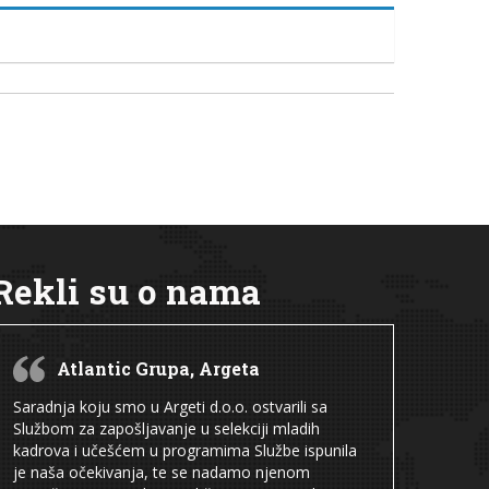
Rekli su o nama
Atlantic Grupa, Argeta
Saradnja koju smo u Argeti d.o.o. ostvarili sa
Službom za zapošljavanje u selekciji mladih
kadrova i učešćem u programima Službe ispunila
je naša očekivanja, te se nadamo njenom