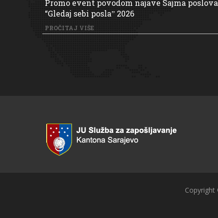
Promo event povodom najave Sajma poslova
“Gledaj sebi poslaˮ 2026
PROČITAJ VIŠE
Copyright