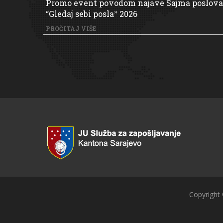
Promo event povodom najave Sajma poslova
“Gledaj sebi poslaˮ 2026
PROČITAJ VIŠE
Copyright