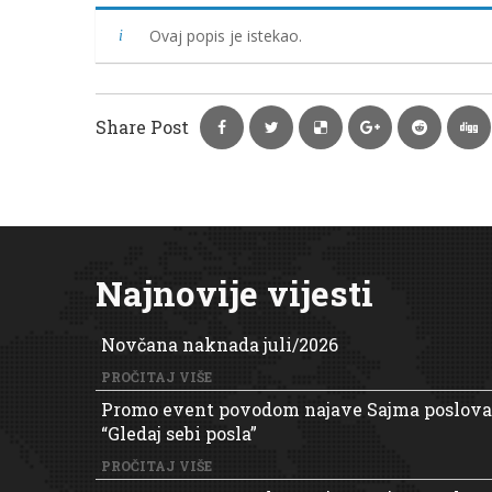
Ovaj popis je istekao.
Share Post
Najnovije vijesti
Novčana naknada juli/2026
PROČITAJ VIŠE
Promo event povodom najave Sajma poslova
“Gledaj sebi posla”
PROČITAJ VIŠE