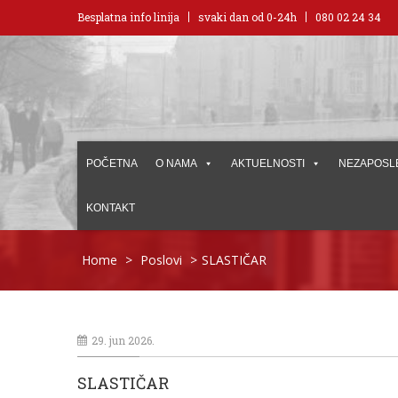
Besplatna info linija
svaki dan od 0-24h
080 02 24 34
POČETNA
O NAMA
AKTUELNOSTI
NEZAPOSL
KONTAKT
Home
>
Poslovi
>
SLASTIČAR
29. jun 2026.
SLASTIČAR