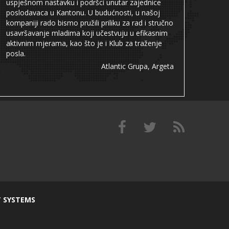
uspješnom nastavku i podršci unutar zajednice
poslodavaca u Kantonu. U budućnosti, u našoj
kompaniji rado bismo pružili priliku za rad i stručno
usavršavanje mladima koji učestvuju u efikasnim
aktivnim mjerama, kao što je i Klub za traženje
posla.
Atlantic Grupa, Argeta
T SYSTEMS