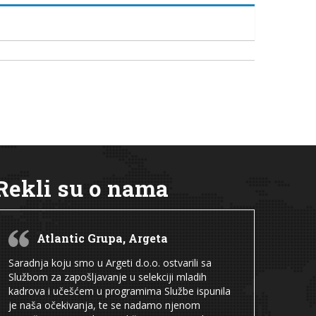
Rekli su o nama
Atlantic Grupa, Argeta
Saradnja koju smo u Argeti d.o.o. ostvarili sa
Službom za zapošljavanje u selekciji mladih
kadrova i učešćem u programima Službe ispunila
je naša očekivanja, te se nadamo njenom