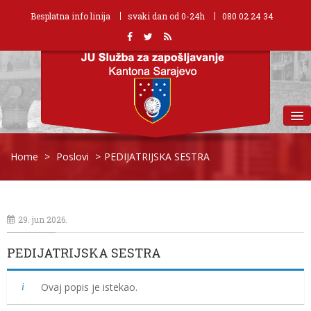
Besplatna info linija
svaki dan od 0-24h
080 02 24 34
MENU
Home
>
Poslovi
>
PEDIJATRIJSKA SESTRA
29. jun 2026.
PEDIJATRIJSKA SESTRA
Ovaj popis je istekao.