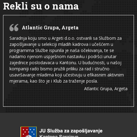
Rekli su o nama
Atlantic Grupa, Argeta
Saradnja koju smo u Argeti d.o.o. ostvarili sa Službom za
zapošljavanje u selekciji mladih kadrova i učešćem u
programima Službe ispunila je naša očekivanja, te se
nadamo njenom uspješnom nastavku i podršci unutar
zajednice poslodavaca u Kantonu. U budućnosti, u našoj
kompaniji rado bismo pružili priliku za rad i stručno
usavršavanje mladima koji učestvuju u efikasnim aktivnim
mjerama, kao što je i Klub za traženje posla.
Atlantic Grupa, Argeta