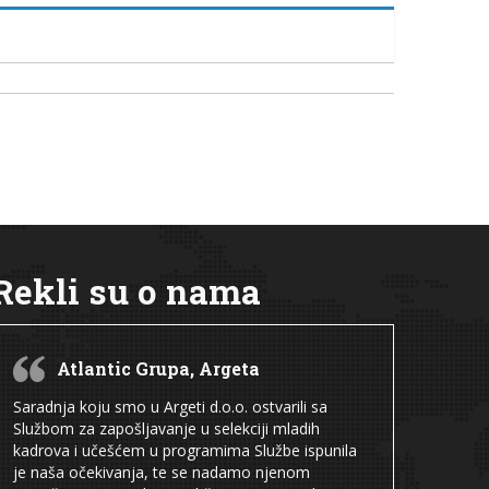
Rekli su o nama
Atlantic Grupa, Argeta
Saradnja koju smo u Argeti d.o.o. ostvarili sa
Službom za zapošljavanje u selekciji mladih
kadrova i učešćem u programima Službe ispunila
je naša očekivanja, te se nadamo njenom