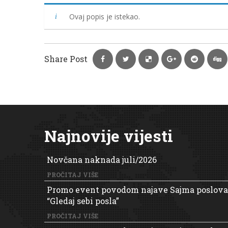
Ovaj popis je istekao.
Share Post
Najnovije vijesti
Novčana naknada juli/2026
PROČITAJ VIŠE
Promo event povodom najave Sajma poslova
“Gledaj sebi posla”
PROČITAJ VIŠE