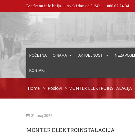
Besplatna info linija
svaki dan od 0-24h
080 02 24 34
POČETNA
O NAMA
AKTUELNOSTI
NEZAPOSL
KONTAKT
Home
>
Poslovi
>
MONTER ELEKTROINSTALACIJA
21. maj 2026.
MONTER ELEKTROINSTALACIJA