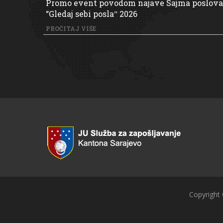
Promo event povodom najave Sajma poslova
“Gledaj sebi poslaˮ 2026
PROČITAJ VIŠE
Copyright