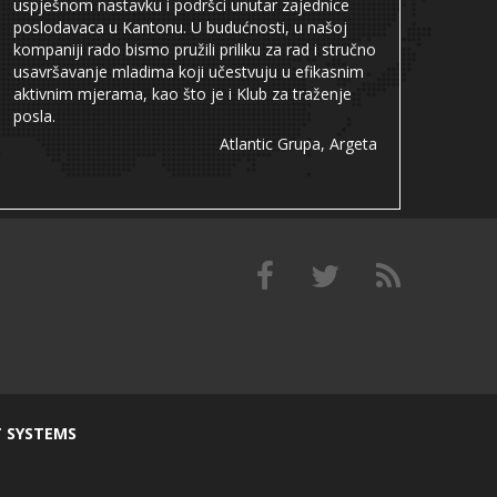
uspješnom nastavku i podršci unutar zajednice
poslodavaca u Kantonu. U budućnosti, u našoj
kompaniji rado bismo pružili priliku za rad i stručno
usavršavanje mladima koji učestvuju u efikasnim
aktivnim mjerama, kao što je i Klub za traženje
posla.
Atlantic Grupa, Argeta
T SYSTEMS