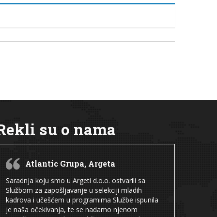
Rekli su o nama
Atlantic Grupa, Argeta
Saradnja koju smo u Argeti d.o.o. ostvarili sa
Službom za zapošljavanje u selekciji mladih
kadrova i učešćem u programima Službe ispunila
je naša očekivanja, te se nadamo njenom