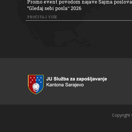
Promo event povodom najave Sajma poslova
“Gledaj sebi poslaˮ 2026
PROČITAJ VIŠE
Copyright