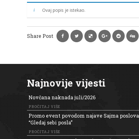
Ovaj popis je istekao.
Share Post
Najnovije vijesti
Novčana naknada juli/2026
PROČITAJ VIŠE
Promo event povodom najave Sajma poslova
“Gledaj sebi posla”
PROČITAJ VIŠE