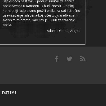
uspješnom nastavku i podršci unutar zajednice
poslodavaca u Kantonu. U budućnosti, u našoj
kompaniji rado bismo pružili priliku za rad i stručno
usavršavanje mladima koji učestvuju u efikasnim
aktivnim mjerama, kao što je i Klub za traženje
posla.
Atlantic Grupa, Argeta
T SYSTEMS