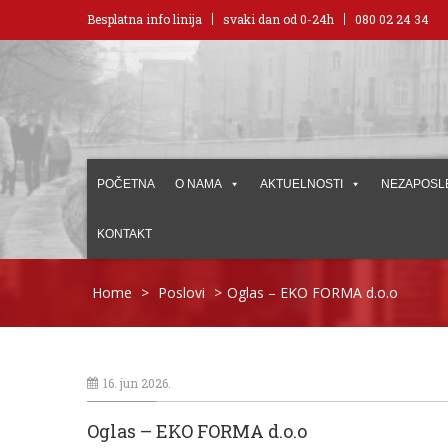
Besplatna info linija
svaki dan od 0-24h
080 02 24 34
POČETNA
O NAMA
AKTUELNOSTI
NEZAPOSL
KONTAKT
Home
>
Poslovi
>
Oglas – EKO FORMA d.o.o
16. jun 2026.
Oglas – EKO FORMA d.o.o