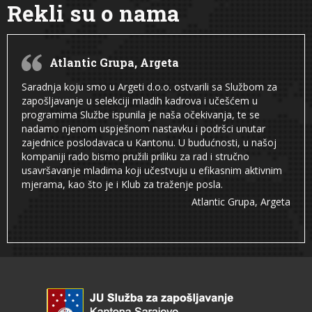
Rekli su o nama
Atlantic Grupa, Argeta
Saradnja koju smo u Argeti d.o.o. ostvarili sa Službom za
zapošljavanje u selekciji mladih kadrova i učešćem u
programima Službe ispunila je naša očekivanja, te se
nadamo njenom uspješnom nastavku i podršci unutar
zajednice poslodavaca u Kantonu. U budućnosti, u našoj
kompaniji rado bismo pružili priliku za rad i stručno
usavršavanje mladima koji učestvuju u efikasnim aktivnim
mjerama, kao što je i Klub za traženje posla.
Atlantic Grupa, Argeta