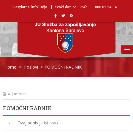
Besplatna info linija
svaki dan od 0-24h
080 02 24 34
MENU
Home
>
Poslovi
>
POMOĆNI RADNIK
4. jun 2026.
POMOĆNI RADNIK
Ovaj popis je istekao.