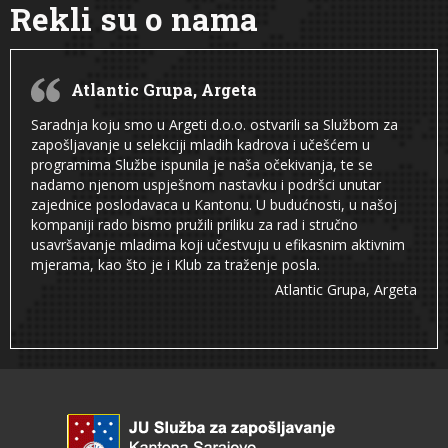
Rekli su o nama
Atlantic Grupa, Argeta
Saradnja koju smo u Argeti d.o.o. ostvarili sa Službom za
zapošljavanje u selekciji mladih kadrova i učešćem u
programima Službe ispunila je naša očekivanja, te se
nadamo njenom uspješnom nastavku i podršci unutar
zajednice poslodavaca u Kantonu. U budućnosti, u našoj
kompaniji rado bismo pružili priliku za rad i stručno
usavršavanje mladima koji učestvuju u efikasnim aktivnim
mjerama, kao što je i Klub za traženje posla.
Atlantic Grupa, Argeta