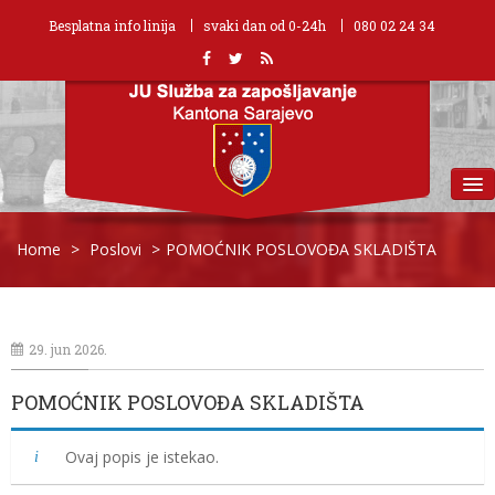
Besplatna info linija
svaki dan od 0-24h
080 02 24 34
MENU
Home
>
Poslovi
>
POMOĆNIK POSLOVOĐA SKLADIŠTA
29. jun 2026.
POMOĆNIK POSLOVOĐA SKLADIŠTA
Ovaj popis je istekao.