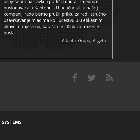
uspješnom nastavku i podršci unutar zajednice
poslodavaca u Kantonu. U budućnosti, u našoj
kompaniji rado bismo pružili priliku za rad i stručno
usavršavanje mladima koji učestvuju u efikasnim
aktivnim mjerama, kao što je i Klub za traženje
posla.
Atlantic Grupa, Argeta
T SYSTEMS