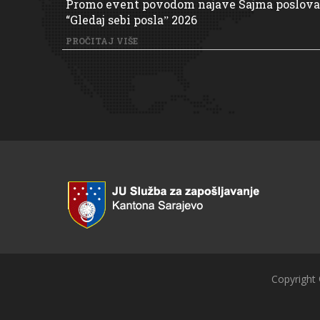
Promo event povodom najave Sajma poslova
“Gledaj sebi poslaˮ 2026
PROČITAJ VIŠE
Copyright