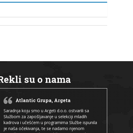
Rekli su o nama
Atlantic Grupa, Argeta
Saradnja koju smo u Argeti d.o.o. ostvarili sa
Službom za zapošljavanje u selekciji mladih
kadrova i učešćem u programima Službe ispunila
je naša očekivanja, te se nadamo njenom