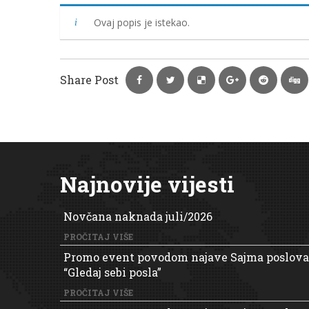
Ovaj popis je istekao.
Share Post
Najnovije vijesti
Novčana naknada juli/2026
PROČITAJ VIŠE
Promo event povodom najave Sajma poslova
“Gledaj sebi posla”
PROČITAJ VIŠE