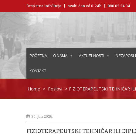
Besplatna info linija
svaki dan od 0-24h
080 02 24 34
POČETNA
O NAMA
AKTUELNOSTI
NEZAPOSL
KONTAKT
Home
>
Poslovi
>
FIZIOTERAPEUTSKI TEHNIČAR IL
30. jun 2026.
FIZIOTERAPEUTSKI TEHNIČAR ILI DIP