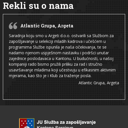
Rekli su o nama
Atlantic Grupa, Argeta
Saradnja koju smo u Argeti d.o.o. ostvarili sa Službom za
zapošljavanje u selekciji mladih kadrova i učešćem u
programima Službe ispunila je naša očekivanja, te se
nadamo njenom uspješnom nastavku i podršci unutar
zajednice poslodavaca u Kantonu. U budućnosti, u našoj
kompaniji rado bismo pružili priliku za rad i stručno
usavršavanje mladima koji učestvuju u efikasnim aktivnim
mjerama, kao što je i Klub za traženje posla.
Atlantic Grupa, Argeta