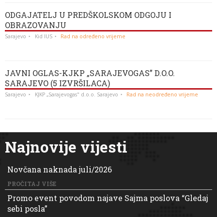
ODGAJATELJ U PREDŠKOLSKOM ODGOJU I
OBRAZOVANJU
Sarajevo
Kid IUS
Rad na određeno vrijeme
JAVNI OGLAS-KJKP „SARAJEVOGAS” D.O.O.
SARAJEVO (5 IZVRŠILACA)
Sarajevo
KJKP „Sarajevogas" d.o.o. Sarajevo
Rad na neodređeno vrijeme
Najnovije vijesti
Novčana naknada juli/2026
PROČITAJ VIŠE
Promo event povodom najave Sajma poslova “Gledaj
sebi posla”