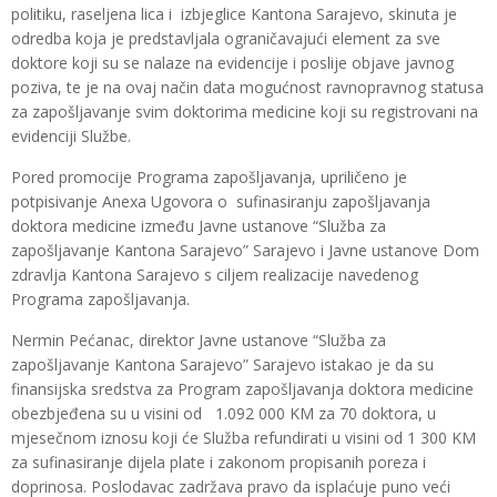
politiku, raseljena lica i izbjeglice Kantona Sarajevo, skinuta je
odredba koja je predstavljala ograničavajući element za sve
doktore koji su se nalaze na evidencije i poslije objave javnog
poziva, te je na ovaj način data mogućnost ravnopravnog statusa
za zapošljavanje svim doktorima medicine koji su registrovani na
evidenciji Službe.
Pored promocije Programa zapošljavanja, upriličeno je
potpisivanje Anexa Ugovora o sufinasiranju zapošljavanja
doktora medicine između Javne ustanove “Služba za
zapošljavanje Kantona Sarajevo” Sarajevo i Javne ustanove Dom
zdravlja Kantona Sarajevo s ciljem realizacije navedenog
Programa zapošljavanja.
Nermin Pećanac, direktor Javne ustanove “Služba za
zapošljavanje Kantona Sarajevo” Sarajevo istakao je da su
finansijska sredstva za Program zapošljavanja doktora medicine
obezbjeđena su u visini od 1.092 000 KM za 70 doktora, u
mjesečnom iznosu koji će Služba refundirati u visini od 1 300 KM
za sufinasiranje dijela plate i zakonom propisanih poreza i
doprinosa. Poslodavac zadržava pravo da isplaćuje puno veći