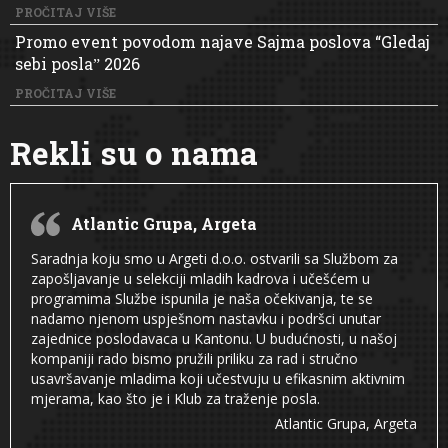
PROČITAJ VIŠE
Promo event povodom najave Sajma poslova “Gledaj
sebi poslaˮ 2026
PROČITAJ VIŠE
Rekli su o nama
Atlantic Grupa, Argeta
Saradnja koju smo u Argeti d.o.o. ostvarili sa Službom za
zapošljavanje u selekciji mladih kadrova i učešćem u
programima Službe ispunila je naša očekivanja, te se
nadamo njenom uspješnom nastavku i podršci unutar
zajednice poslodavaca u Kantonu. U budućnosti, u našoj
kompaniji rado bismo pružili priliku za rad i stručno
usavršavanje mladima koji učestvuju u efikasnim aktivnim
mjerama, kao što je i Klub za traženje posla.
Atlantic Grupa, Argeta