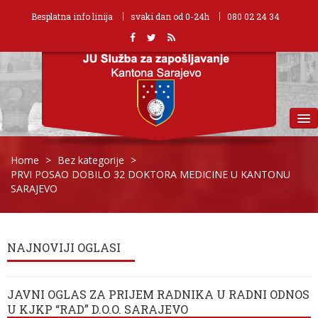
Besplatna info linija
svaki dan od 0-24h
080 02 24 34
MENU
Home
>
Bez kategorije
>
PRVI POSAO DOBILO 32 DOKTORA MEDICINE U KANTONU
SARAJEVO
NAJNOVIJI OGLASI
JAVNI OGLAS ZA PRIJEM RADNIKA U RADNI ODNOS
U KJKP “RAD” D.O.O. SARAJEVO