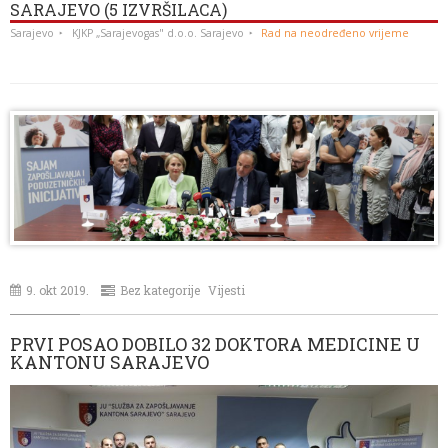
SARAJEVO (5 IZVRŠILACA)
Sarajevo
KJKP „Sarajevogas" d.o.o. Sarajevo
Rad na neodređeno vrijeme
9. okt 2019.
Bez kategorije
Vijesti
PRVI POSAO DOBILO 32 DOKTORA MEDICINE U
KANTONU SARAJEVO