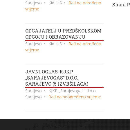
Sarajevo
Kid IUS
Rad na određeno
Share P
vrijeme
ODGAJATELJ U PREDŠKOLSKOM
ODGOJU I OBRAZOVANJU
Sarajevo
Kid IUS
Rad na određeno
vrijeme
JAVNI OGLAS-KJKP
„SARAJEVOGAS” D.O.O.
SARAJEVO (5 IZVRŠILACA)
Sarajevo
KJKP „Sarajevogas" d.o.o.
Sarajevo
Rad na neodređeno vrijeme