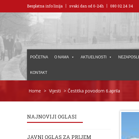
Besplatna info linija
svaki dan od 0-24h
080 02 24 34
POČETNA
O NAMA
AKTUELNOSTI
NEZAPOSL
KONTAKT
Home
>
Vijesti
>
Čestitka povodom 6.aprila
NAJNOVIJI OGLASI
JAVNI OGLAS ZA PRIJEM