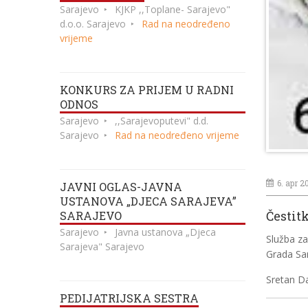
Sarajevo
KJKP ,,Toplane- Sarajevo"
d.o.o. Sarajevo
Rad na neodređeno
vrijeme
KONKURS ZA PRIJEM U RADNI
ODNOS
Sarajevo
,,Sarajevoputevi" d.d.
Sarajevo
Rad na neodređeno vrijeme
6. apr 2
JAVNI OGLAS-JAVNA
USTANOVA „DJECA SARAJEVA”
Čestit
SARAJEVO
Sarajevo
Javna ustanova „Djeca
Služba z
Sarajeva" Sarajevo
Grada Sar
Sretan D
PEDIJATRIJSKA SESTRA