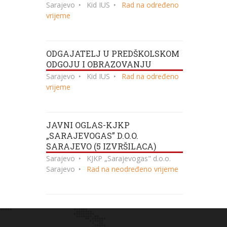
Sarajevo
Kid IUS
Rad na određeno
vrijeme
ODGAJATELJ U PREDŠKOLSKOM
ODGOJU I OBRAZOVANJU
Sarajevo
Kid IUS
Rad na određeno
vrijeme
JAVNI OGLAS-KJKP
„SARAJEVOGAS” D.O.O.
SARAJEVO (5 IZVRŠILACA)
Sarajevo
KJKP „Sarajevogas" d.o.o.
Sarajevo
Rad na neodređeno vrijeme