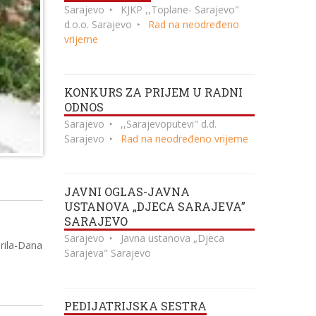
Sarajevo
KJKP ,,Toplane- Sarajevo"
d.o.o. Sarajevo
Rad na neodređeno
vrijeme
KONKURS ZA PRIJEM U RADNI
ODNOS
Sarajevo
,,Sarajevoputevi" d.d.
Sarajevo
Rad na neodređeno vrijeme
JAVNI OGLAS-JAVNA
USTANOVA „DJECA SARAJEVA”
SARAJEVO
Sarajevo
Javna ustanova „Djeca
rila-Dana
Sarajeva" Sarajevo
PEDIJATRIJSKA SESTRA