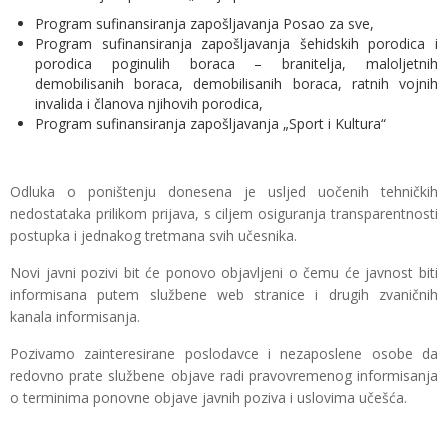
Program sufinansiranja zapošljavanja Posao za sve,
Program sufinansiranja zapošljavanja šehidskih porodica i
porodica poginulih boraca – branitelja, maloljetnih
demobilisanih boraca, demobilisanih boraca, ratnih vojnih
invalida i članova njihovih porodica,
Program sufinansiranja zapošljavanja „Sport i Kultura“
Odluka o poništenju donesena je usljed uočenih tehničkih
nedostataka prilikom prijava, s ciljem osiguranja transparentnosti
postupka i jednakog tretmana svih učesnika.
Novi javni pozivi bit će ponovo objavljeni o čemu će javnost biti
informisana putem službene web stranice i drugih zvaničnih
kanala informisanja.
Pozivamo zainteresirane poslodavce i nezaposlene osobe da
redovno prate službene objave radi pravovremenog informisanja
o terminima ponovne objave javnih poziva i uslovima učešća.