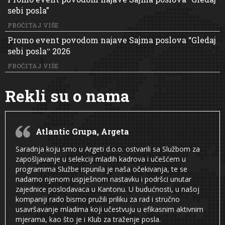
sebi posla”
PROČITAJ VIŠE
Promo event povodom najave Sajma poslova “Gledaj
sebi poslaˮ 2026
PROČITAJ VIŠE
Rekli su o nama
Atlantic Grupa, Argeta
Saradnja koju smo u Argeti d.o.o. ostvarili sa Službom za
zapošljavanje u selekciji mladih kadrova i učešćem u
programima Službe ispunila je naša očekivanja, te se
nadamo njenom uspješnom nastavku i podršci unutar
zajednice poslodavaca u Kantonu. U budućnosti, u našoj
kompaniji rado bismo pružili priliku za rad i stručno
usavršavanje mladima koji učestvuju u efikasnim aktivnim
mjerama, kao što je i Klub za traženje posla.