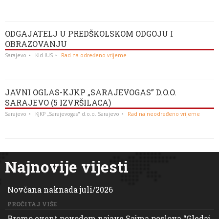
ODGAJATELJ U PREDŠKOLSKOM ODGOJU I
OBRAZOVANJU
Sarajevo
Kid IUS
Rad na određeno vrijeme
JAVNI OGLAS-KJKP „SARAJEVOGAS” D.O.O.
SARAJEVO (5 IZVRŠILACA)
Sarajevo
KJKP „Sarajevogas" d.o.o. Sarajevo
Rad na neodređeno vrijeme
Najnovije vijesti
Novčana naknada juli/2026
PROČITAJ VIŠE
Promo event povodom najave Sajma poslova “Gledaj