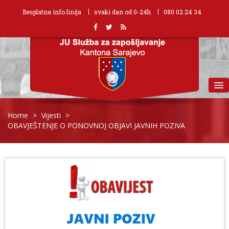
Besplatna info linija
svaki dan od 0-24h
080 02 24 34
MENU
Home
>
Vijesti
>
OBAVJEŠTENJE O PONOVNOJ OBJAVI JAVNIH POZIVA