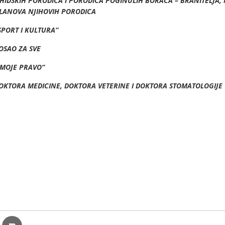
HIDSKIH PORODICA I PORODICA POGINULIH BORACA – BRANITELJA,
ČLANOVA NJIHOVIH PORODICA
SPORT I KULTURA“
OSAO ZA SVE
MOJE PRAVO“
OKTORA MEDICINE, DOKTORA VETERINE I DOKTORA STOMATOLOGIJE