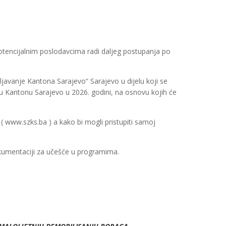
tencijalnim poslodavcima radi daljeg postupanja po
javanje Kantona Sarajevo“ Sarajevo u dijelu koji se
 u Kantonu Sarajevo u 2026. godini, na osnovu kojih će
e ( www.szks.ba ) a kako bi mogli pristupiti samoj
kumentaciji za učešće u programima.