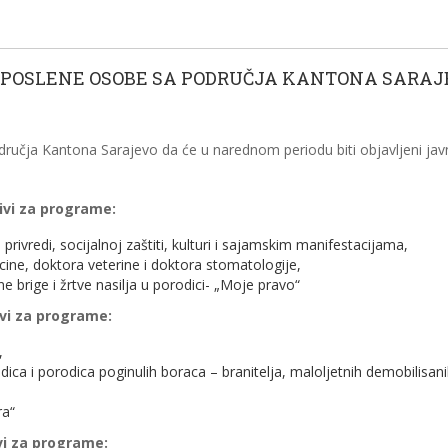
APOSLENE OSOBE SA PODRUČJA KANTONA SARAJ
ja Kantona Sarajevo da će u narednom periodu biti objavljeni javni 
zivi za programe:
ivredi, socijalnoj zaštiti, kulturi i sajamskim manifestacijama,
ine, doktora veterine i doktora stomatologije,
 brige i žrtve nasilja u porodici- „Moje pravo“
ivi za programe:
,
ca i porodica poginulih boraca – branitelja, maloljetnih demobilisanih
ra“
ivi za programe: