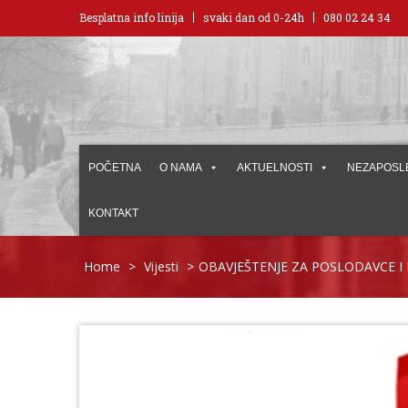
Besplatna info linija
svaki dan od 0-24h
080 02 24 34
POČETNA
O NAMA
AKTUELNOSTI
NEZAPOSL
KONTAKT
Home
>
Vijesti
>
OBAVJEŠTENJE ZA POSLODAVCE 