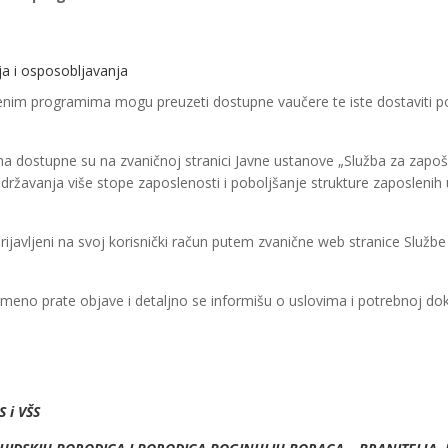
nja i osposobljavanja
im programima mogu preuzeti dostupne vaučere te iste dostaviti po
a dostupne su na zvaničnoj stranici Javne ustanove „Služba za zapošl
državanja više stope zaposlenosti i poboljšanje strukture zaposlenih
 prijavljeni na svoj korisnički račun putem zvanične web stranice Služb
eno prate objave i detaljno se informišu o uslovima i potrebnoj do
S i VŠS