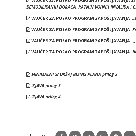
VAUČER ZA POSAO
PROGRAM ZAPOŠLJAVANJA
ŠE
DEMOBILISANIH BORACA, RATNIH VOJNIH INVALIDA I 
VAUČER ZA POSAO
PROGRAM ZAPOŠLJAVANJA
„
VAUČER ZA POSAO PROGRAM ZAPOŠLJAVANJA
P
VAUČER ZA POSAO
PROGRAM ZAPOŠLJAVANJA
„
VAUČER ZA POSAO
PROGRAM ZAPOŠLJAVANJA
D
MINIMALNI SADRŽAJ
BIZNIS PLANA prilog 2
IZJAVA prilog 3
IZJAVA prilog 4