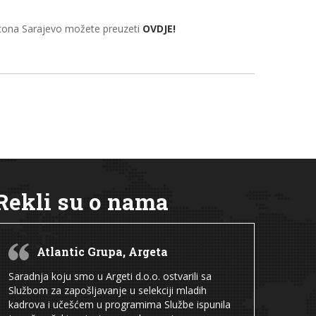
ntona Sarajevo možete preuzeti
OVDJE!
Rekli su o nama
Atlantic Grupa, Argeta
Saradnja koju smo u Argeti d.o.o. ostvarili sa
Službom za zapošljavanje u selekciji mladih
kadrova i učešćem u programima Službe ispunila