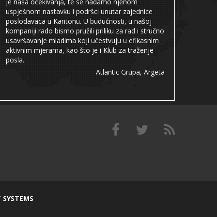
je naša očekivanja, te se nadamo njenom
uspješnom nastavku i podršci unutar zajednice
poslodavaca u Kantonu. U budućnosti, u našoj
kompaniji rado bismo pružili priliku za rad i stručno
usavršavanje mladima koji učestvuju u efikasnim
aktivnim mjerama, kao što je i Klub za traženje
posla.
Atlantic Grupa, Argeta
T SYSTEMS