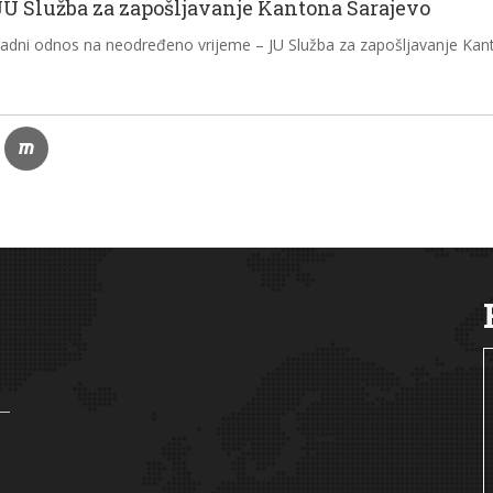
JU Služba za zapošljavanje Kantona Sarajevo
 radni odnos na neodređeno vrijeme – JU Služba za zapošljavanje Ka