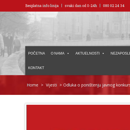
Besplatna info linija
svaki dan od 0-24h
080 02 24 34
POČETNA
O NAMA
AKTUELNOSTI
NEZAPOSL
KONTAKT
Home
>
Vijesti
>
Odluka o poništenju javnog konkur