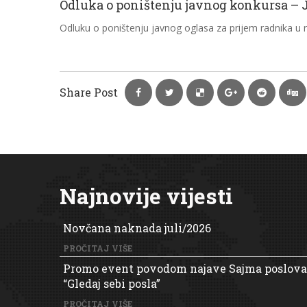
Odluka o poništenju javnog konkursa – 
Odluku o poništenju javnog oglasa za prijem radnika u
Share Post
Najnovije vijesti
Novčana naknada juli/2026
PROČITAJ VIŠE
Promo event povodom najave Sajma poslova
“Gledaj sebi posla”
PROČITAJ VIŠE