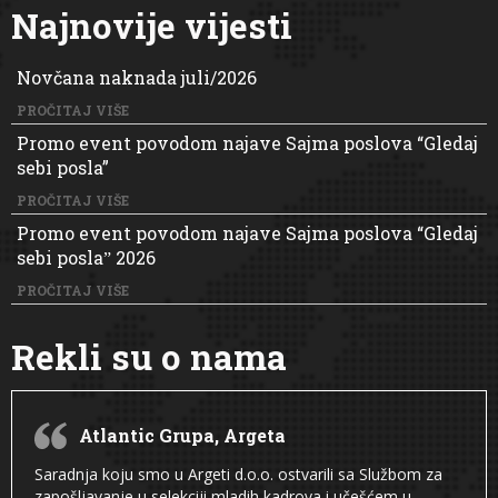
Najnovije vijesti
Novčana naknada juli/2026
PROČITAJ VIŠE
Promo event povodom najave Sajma poslova “Gledaj
sebi posla”
PROČITAJ VIŠE
Promo event povodom najave Sajma poslova “Gledaj
sebi poslaˮ 2026
PROČITAJ VIŠE
Rekli su o nama
Atlantic Grupa, Argeta
Saradnja koju smo u Argeti d.o.o. ostvarili sa Službom za
zapošljavanje u selekciji mladih kadrova i učešćem u