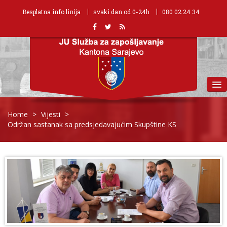
Besplatna info linija
svaki dan od 0-24h
080 02 24 34
MENU
Home
>
Vijesti
>
Održan sastanak sa predsjedavajućim Skupštine KS