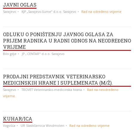
JAVNI OGLAS
Sarajevo
KJP „Sarajevo-šume“ d.o.o. Sarajevo
Rad na određeno vrijeme
ODLUKU O PONIŠTENJU JAVNOG OGLASA ZA
PRIJEM RADNIKA U RADNI ODNOS NA NEODREĐENO
VRIJEME
Bilo gdje
JP ,.CENTAR" d.o.o. Sarajevo
PRODAJNI PREDSTAVNIK VETERINARSKO
MEDICINSKIH HRANE I SUPLEMENATA (M/Ž).
Sarajevo
TROVET Veterinarsko-medicinska hrana
Rad na neodređeno
vrijeme
KUHAR/ICA
Vogošća
UR Slastičarnica Windmolen
Rad na određeno vrijeme