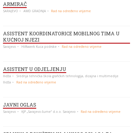
ARMIRAČ
SARAJEVO
AMD GRADNJA
Rad na određeno vrijeme
ASISTENT KOORDINATORICE MOBILNOG TIMA U
KUĆNOJ NJEZI
Sarajevo
Hilfswerk Kuca podrske
Rad na određeno vrijeme
ASISTENT U ODJELJENJU
Ilidža
Srednja tehnička škola grafičkih tehnologija, dizajna i multimedije
Ilidža
Rad na određeno vrijeme
JAVNI OGLAS
Sarajevo
KJP „Sarajevo-šume“ d.o.o. Sarajevo
Rad na određeno vrijeme