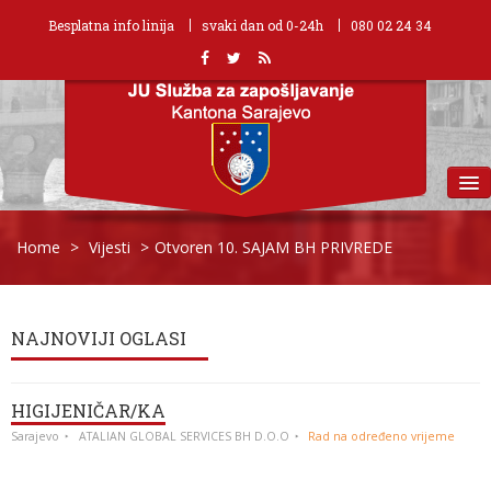
Besplatna info linija
svaki dan od 0-24h
080 02 24 34
MENU
Home
>
Vijesti
>
Otvoren 10. SAJAM BH PRIVREDE
NAJNOVIJI OGLASI
HIGIJENIČAR/KA
Sarajevo
ATALIAN GLOBAL SERVICES BH D.O.O
Rad na određeno vrijeme