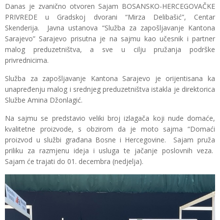
Danas je zvanično otvoren Sajam BOSANSKO-HERCEGOVAČKE
PRIVREDE u Gradskoj dvorani “Mirza Delibašić”, Centar
Skenderija. Javna ustanova “Služba za zapošljavanje Kantona
Sarajevo” Sarajevo prisutna je na sajmu kao učesnik i partner
malog preduzetništva, a sve u cilju pružanja podrške
privrednicima.
Služba za zapošljavanje Kantona Sarajevo je orijentisana ka
unapređenju malog i srednjeg preduzetništva istakla je direktorica
Službe Amina Džonlagić.
Na sajmu se predstavio veliki broj izlagača koji nude domaće,
kvalitetne proizvode, s obzirom da je moto sajma “Domaći
proizvod u službi građana Bosne i Hercegovine. Sajam pruža
priliku za razmjenu ideja i usluga te jačanje poslovnih veza.
Sajam će trajati do 01. decembra (nedjelja).