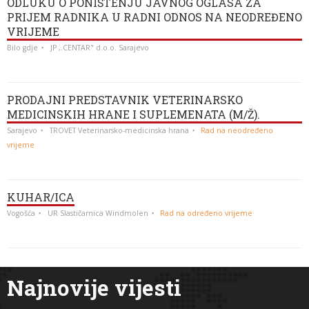
ODLUKU O PONIŠTENJU JAVNOG OGLASA ZA
PRIJEM RADNIKA U RADNI ODNOS NA NEODREĐENO
VRIJEME
Bilo gdje
JP ,.CENTAR" d.o.o. Sarajevo
PRODAJNI PREDSTAVNIK VETERINARSKO
MEDICINSKIH HRANE I SUPLEMENATA (M/Ž).
Sarajevo
TROVET Veterinarsko-medicinska hrana
Rad na neodređeno
vrijeme
KUHAR/ICA
Vogošća
UR Slastičarnica Windmolen
Rad na određeno vrijeme
Najnovije vijesti