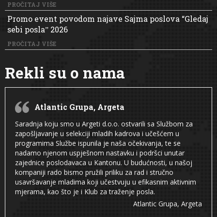
PROČITAJ VIŠE
Promo event povodom najave Sajma poslova “Gledaj
sebi poslaˮ 2026
PROČITAJ VIŠE
Rekli su o nama
Atlantic Grupa, Argeta
Saradnja koju smo u Argeti d.o.o. ostvarili sa Službom za
zapošljavanje u selekciji mladih kadrova i učešćem u
programima Službe ispunila je naša očekivanja, te se
nadamo njenom uspješnom nastavku i podršci unutar
zajednice poslodavaca u Kantonu. U budućnosti, u našoj
kompaniji rado bismo pružili priliku za rad i stručno
usavršavanje mladima koji učestvuju u efikasnim aktivnim
mjerama, kao što je i Klub za traženje posla.
Atlantic Grupa, Argeta