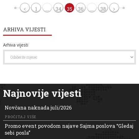
1
…
34
35
36
…
38
ARHIVA VIJESTI
Arhiva vijesti
Najnovije vijesti
Novčana naknada juli/2026
PROČITAJ VIŠE
Promo event povodom najave Sajma poslova “Gledaj
sebi posla”