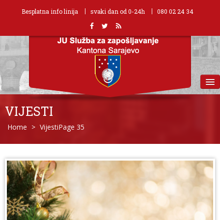
Besplatna info linija
svaki dan od 0-24h
080 02 24 34
MENU
VIJESTI
Home
>
Vijesti
Page 35