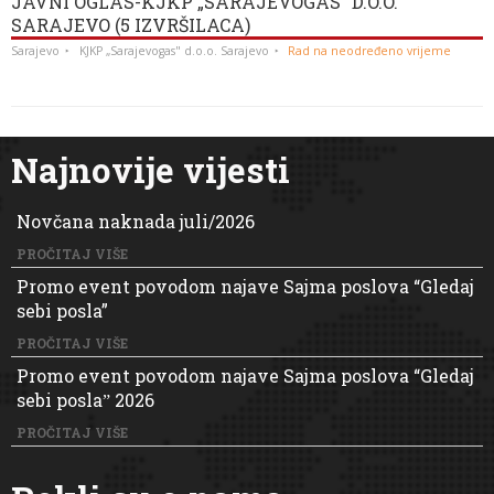
JAVNI OGLAS-KJKP „SARAJEVOGAS” D.O.O.
SARAJEVO (5 IZVRŠILACA)
Sarajevo
KJKP „Sarajevogas" d.o.o. Sarajevo
Rad na neodređeno vrijeme
Najnovije vijesti
Novčana naknada juli/2026
PROČITAJ VIŠE
Promo event povodom najave Sajma poslova “Gledaj
sebi posla”
PROČITAJ VIŠE
Promo event povodom najave Sajma poslova “Gledaj
sebi poslaˮ 2026
PROČITAJ VIŠE