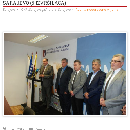
SARAJEVO (5 IZVRŠILACA)
Sarajevo
KJKP „Sarajevogas" d.o.o. Sarajevo
Rad na neodređeno vrijeme
1. okt 2019.
Vijesti