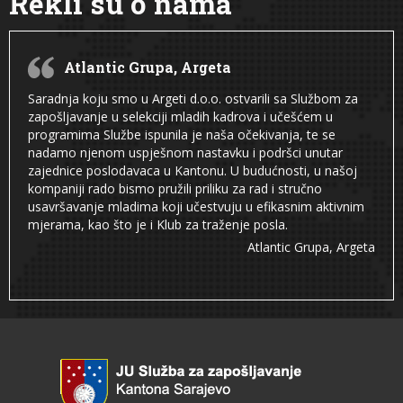
Rekli su o nama
Atlantic Grupa, Argeta
Saradnja koju smo u Argeti d.o.o. ostvarili sa Službom za
zapošljavanje u selekciji mladih kadrova i učešćem u
programima Službe ispunila je naša očekivanja, te se
nadamo njenom uspješnom nastavku i podršci unutar
zajednice poslodavaca u Kantonu. U budućnosti, u našoj
kompaniji rado bismo pružili priliku za rad i stručno
usavršavanje mladima koji učestvuju u efikasnim aktivnim
mjerama, kao što je i Klub za traženje posla.
Atlantic Grupa, Argeta