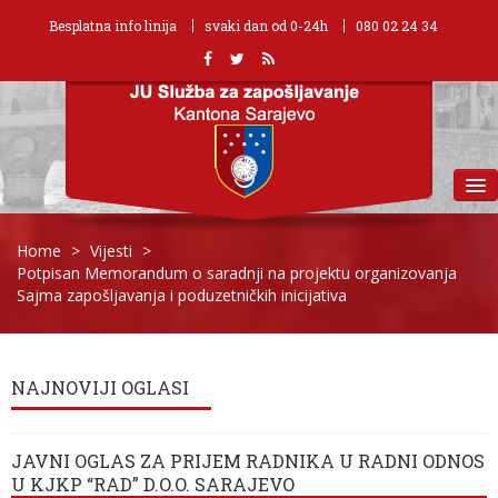
Besplatna info linija
svaki dan od 0-24h
080 02 24 34
MENU
Home
>
Vijesti
>
Potpisan Memorandum o saradnji na projektu organizovanja
Sajma zapošljavanja i poduzetničkih inicijativa
NAJNOVIJI OGLASI
JAVNI OGLAS ZA PRIJEM RADNIKA U RADNI ODNOS
U KJKP “RAD” D.O.O. SARAJEVO