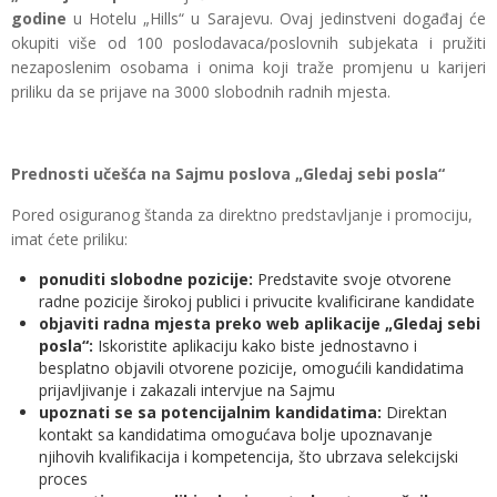
godine
u Hotelu „Hills“ u Sarajevu. Ovaj jedinstveni događaj će
okupiti više od 100 poslodavaca/poslovnih subjekata i pružiti
nezaposlenim osobama i onima koji traže promjenu u karijeri
priliku da se prijave na 3000 slobodnih radnih mjesta.
Prednosti učešća na Sajmu poslova „Gledaj sebi posla“
Pored osiguranog štanda za direktno predstavljanje i promociju,
imat ćete priliku:
ponuditi slobodne pozicije:
Predstavite svoje otvorene
radne pozicije širokoj publici i privucite kvalificirane kandidate
objaviti radna mjesta preko web aplikacije „Gledaj sebi
posla“:
Iskoristite aplikaciju kako biste jednostavno i
besplatno objavili otvorene pozicije, omogućili kandidatima
prijavljivanje i zakazali intervjue na Sajmu
upoznati se sa potencijalnim kandidatima:
Direktan
kontakt sa kandidatima omogućava bolje upoznavanje
njihovih kvalifikacija i kompetencija, što ubrzava selekcijski
proces