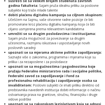
susresti se sa velikim brojem studenata završnih
godina fakulteta:
Sajam pruža idealnu priliku za poslovne
subjekte koji traže mlade talente
dobiti plaćenu digitalnu kampanju sa ciljnom skupinom:
Učešćem na Sajmu, vaše otvorene radne pozicije će biti
promovirane kroz plaćenu digitalnu kampanju koja će biti
ciljano usmjerena prema relevantnim kandidatima
umrežiti se sa drugim poslodavcima i institucijama:
Sajam pruža mogućnost za povezivanje sa drugim
učesnicima, razmjenu iskustava i uspostavljanje novih
poslovnih saradnji
upoznati se sa mjerama aktivne politike zapošljavanja:
Saznajte više o zakonima, programima i mjerama koje su
prilika i za nezaposlene i za poslodavce
upoznati se sa mogućnostima i pogodnostima koje
pružaju Federalno ministarstvo rada i socijalne politike,
Federalni zavod za zapošljavanje i Fond za
profesionalnu rehabilitaciju i zapošljavanje osoba sa
invaliditetom:
Poslovni subjekti će imati priliku direktno od
predstavnika navedenih institucija dobiti informacije o načinu
ostvarivanja prava na grantove, stručnu, finansijsku i druge
vidove podrške
upoznati se sa zakonskom legislativom koja se odnosi