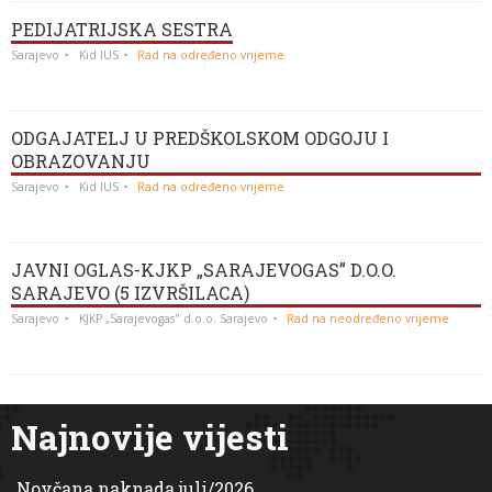
PEDIJATRIJSKA SESTRA
Sarajevo
Kid IUS
Rad na određeno vrijeme
ODGAJATELJ U PREDŠKOLSKOM ODGOJU I
OBRAZOVANJU
Sarajevo
Kid IUS
Rad na određeno vrijeme
JAVNI OGLAS-KJKP „SARAJEVOGAS” D.O.O.
SARAJEVO (5 IZVRŠILACA)
Sarajevo
KJKP „Sarajevogas" d.o.o. Sarajevo
Rad na neodređeno vrijeme
Najnovije vijesti
Novčana naknada juli/2026