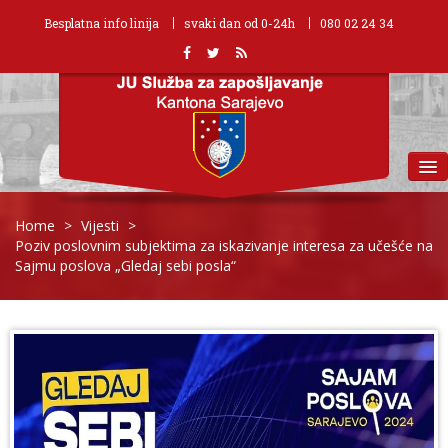
Besplatna info linija
svaki dan od 0-24h
080 02 24 34
MENU
Home
>
Vijesti
>
Poziv poslovnim subjektima za iskazivanje interesa za učešće na
Sajmu poslova „Gledaj sebi posla“