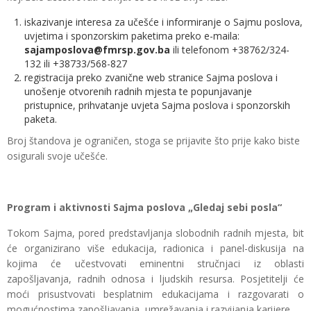
iskazivanje interesa za učešće i informiranje o Sajmu poslova,
uvjetima i sponzorskim paketima preko e-maila:
sajamposlova@fmrsp.gov.ba
ili telefonom +38762/324-
132 ili +38733/568-827
registracija preko zvanične web stranice Sajma poslova i
unošenje otvorenih radnih mjesta te popunjavanje
pristupnice, prihvatanje uvjeta Sajma poslova i sponzorskih
paketa.
Broj štandova je ograničen, stoga se prijavite što prije kako biste
osigurali svoje učešće.
Program i aktivnosti Sajma poslova „Gledaj sebi posla“
Tokom Sajma, pored predstavljanja slobodnih radnih mjesta, bit
će organizirano više edukacija, radionica i panel-diskusija na
kojima će učestvovati eminentni stručnjaci iz oblasti
zapošljavanja, radnih odnosa i ljudskih resursa. Posjetitelji će
moći prisustvovati besplatnim edukacijama i razgovarati o
mogućnostima zapošljavanja, umrežavanja i razvijanja karijere.