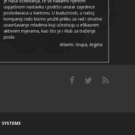
je naša očekivanja, te se nadamo njenom
uspješnom nastavku i podršci unutar zajednice
poslodavaca u Kantonu. U budućnosti, u našoj
kompaniji rado bismo pružili priliku za rad i stručno
usavršavanje mladima koji učestvuju u efikasnim
aktivnim mjerama, kao što je i Klub za traženje
posla.
Atlantic Grupa, Argeta
T SYSTEMS