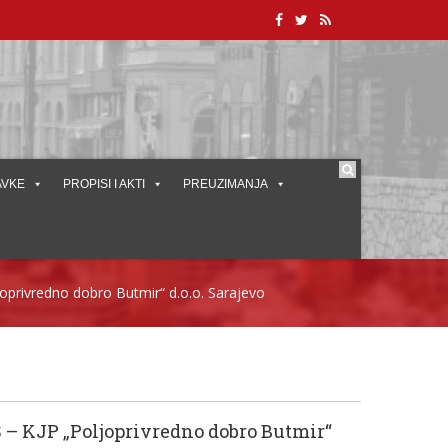
AVKE
PROPISI I AKTI
PREUZIMANJA
privredno dobro Butmir“ d.o.o. Sarajevo
– KJP „Poljoprivredno dobro Butmir“