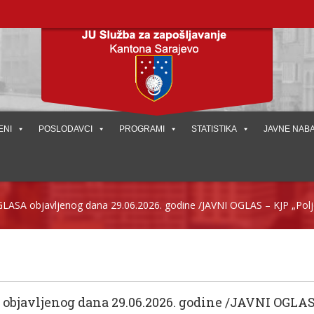
ENI
POSLODAVCI
PROGRAMI
STATISTIKA
JAVNE NAB
SA objavljenog dana 29.06.2026. godine /JAVNI OGLAS – KJP „Poljo
avljenog dana 29.06.2026. godine /JAVNI OGLAS 