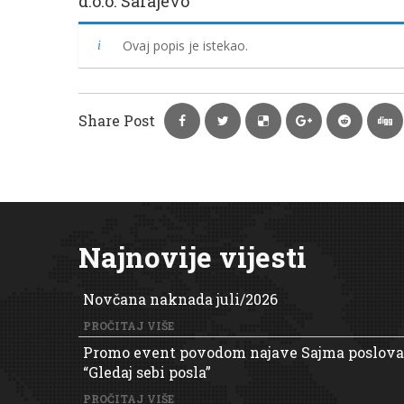
d.o.o. Sarajevo
Ovaj popis je istekao.
Share Post
Najnovije vijesti
Novčana naknada juli/2026
PROČITAJ VIŠE
Promo event povodom najave Sajma poslova
“Gledaj sebi posla”
PROČITAJ VIŠE