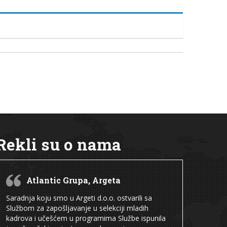
Rekli su o nama
Atlantic Grupa, Argeta
Saradnja koju smo u Argeti d.o.o. ostvarili sa
Službom za zapošljavanje u selekciji mladih
kadrova i učešćem u programima Službe ispunila