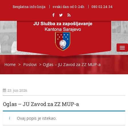
Besplatna info linija
svaki dan od 0-24h
080 02 24 34
MENU
Home
>
Poslovi
>
Oglas – JU Zavod za ZZ MUP-a
23. jun 2026.
Oglas – JU Zavod za ZZ MUP-a
Ovaj popis je istekao.