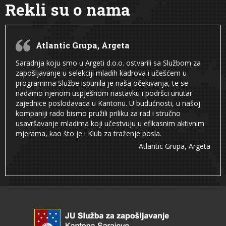
Rekli su o nama
Atlantic Grupa, Argeta
Saradnja koju smo u Argeti d.o.o. ostvarili sa Službom za
zapošljavanje u selekciji mladih kadrova i učešćem u
programima Službe ispunila je naša očekivanja, te se
nadamo njenom uspješnom nastavku i podršci unutar
zajednice poslodavaca u Kantonu. U budućnosti, u našoj
kompaniji rado bismo pružili priliku za rad i stručno
usavršavanje mladima koji učestvuju u efikasnim aktivnim
mjerama, kao što je i Klub za traženje posla.
Atlantic Grupa, Argeta