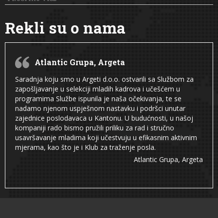
Rekli su o nama
Atlantic Grupa, Argeta
Saradnja koju smo u Argeti d.o.o. ostvarili sa Službom za
zapošljavanje u selekciji mladih kadrova i učešćem u
programima Službe ispunila je naša očekivanja, te se
nadamo njenom uspješnom nastavku i podršci unutar
zajednice poslodavaca u Kantonu. U budućnosti, u našoj
kompaniji rado bismo pružili priliku za rad i stručno
usavršavanje mladima koji učestvuju u efikasnim aktivnim
mjerama, kao što je i Klub za traženje posla.
Atlantic Grupa, Argeta