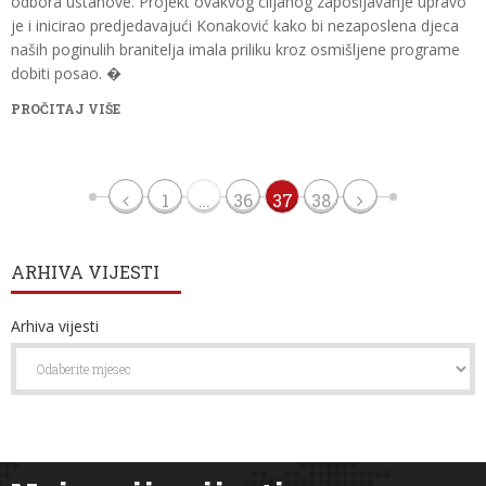
odbora ustanove. Projekt ovakvog ciljanog zapošljavanje upravo
je i inicirao predjedavajući Konaković kako bi nezaposlena djeca
naših poginulih branitelja imala priliku kroz osmišljene programe
dobiti posao. �
PROČITAJ VIŠE
1
…
36
37
38
ARHIVA VIJESTI
Arhiva vijesti