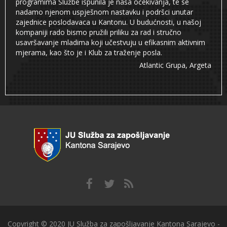
programima Službe ispunila je naša očekivanja, te se
nadamo njenom uspješnom nastavku i podršci unutar
zajednice poslodavaca u Kantonu. U budućnosti, u našoj
kompaniji rado bismo pružili priliku za rad i stručno
usavršavanje mladima koji učestvuju u efikasnim aktivnim
mjerama, kao što je i Klub za traženje posla.
Atlantic Grupa, Argeta
Copyright © 2020 JU Služba za zapošljavanje Kantona Sarajevo -