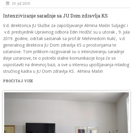
10. jul 2019.
Intenziviranje saradnje sa JU Dom zdravlja KS
V.d. direktorica JU Službe za zapošljavanje Almina Mašin Suljagić i
v.d. predsjednik Upravnog odbora Edin Hodžić su u utorak , 9. jula
2019. godine, održali sastanak sa prof.dr Mehmedom Kulić, v.d
generalnog direktora JU Dom zdravlja KS u prostorijama te
ustanove. Tom prilikom razgovarali su o intenziviranju saradnje
dvije ustanove, te o potrebi stalne komunikacije koja će se
uspostaviti na dnevnoj bazi, a sve u interesu upošljavanja mladog
stručnog kadra u JU Dom zdravlja KS. Almina Mašin
PROČITAJ VIŠE