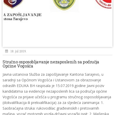
18. jul 2019.
Stručno osposobljavanje nezaposlenih sa područja
Općine Vogošća
Javna ustanova Služba za zapošljavanje Kantona Sarajevo, u
saradnji sa Općinom Vogošća i Ustanovom za obrazovanje
odraslih EDUKA BH raspisala je 15.07.2019.godine Javni poziv
kandidatima sa evidencije nezaposlenih lica sa područja općine
Vogošća za prijave učešća u programu stručnog osposobljavanja
(dokvalifikacija ili prekvalifikacija) za za sljedeća zanimanja: 1.
Saobraćajna struka: rukovodilac građevinskih i pretovarnih
mašina, vozač motornih vozila-državni vozački ispit; 2. Mašinska