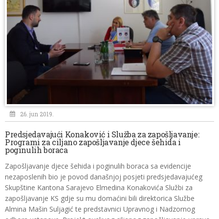
26. jun 2019.
Predsjedavajući Konaković i Služba za zapošljavanje:
Programi za ciljano zapošljavanje djece šehida i
poginulih boraca
Zapošljavanje djece šehida i poginulih boraca sa evidencije
nezaposlenih bio je povod današnjoj posjeti predsjedavajućeg
Skupštine Kantona Sarajevo Elmedina Konakovića Službi za
zapošljavanje KS gdje su mu domaćini bili direktorica Službe
Almina Mašin Suljagić te predstavnici Upravnog i Nadzornog