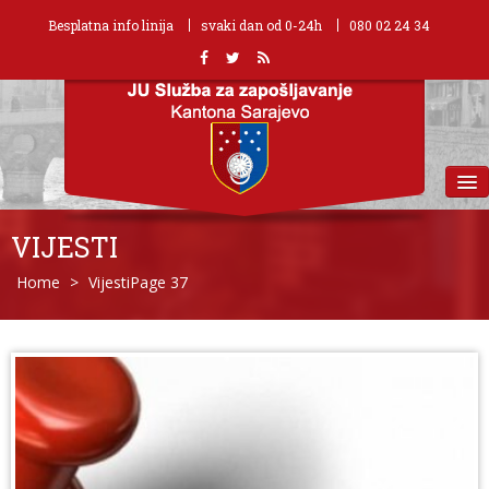
Besplatna info linija
svaki dan od 0-24h
080 02 24 34
MENU
VIJESTI
Home
>
Vijesti
Page 37